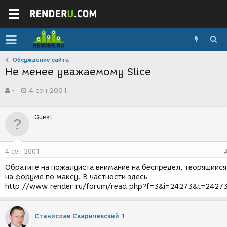
Обсуждение сайта
Не менее уважаемому Slice
А
Д
-
4 сен 2001
в
а
т
т
о
а
Guest
р
с
т
о
е
з
м
д
4 сен 2001
ы
а
н
Обратите на пожалуйста внимание на беспредел, творящийся
и
на форуме по максу. В частности здесь:
я
http://www.render.ru/forum/read.php?f=3&i=24273&t=2427
Станислав Сваричевский 1