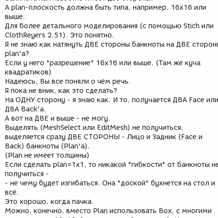
А plan-плоскость должна быть типа, например, 16x16 или
выше.
Для более детального моделирования (с помощью Stich или
ClothReyers 2.51). Это понятно.
Я не знаю как натянуть ДВЕ стороны банкноты на ДВЕ сторон
plan'a?
Если у него "разрешение" 16x16 или выше. (Там же куча
квадратиков)
Надеюсь, Вы все поняли о чём речь.
Я пока не вник, как это сделать?
На ОДНУ сторону - я знаю как. И то, получается ДВА Face ил
ДВА Back'a.
А вот на ДВЕ и выше - не могу.
Выделять (MeshSelect или EditMesh) не получиться,
выделяется сразу ДВЕ СТОРОНЫ - Лицо и Задник (Face и
Back) банкноты (Plan'a).
(Plan не имеет толщины)
Если сделать plan=1x1, то никакой "гибкости" от банкноты н
получиться -
- не чему будет изгибаться. Она "доской" бухнется на стол и
всё.
Это хорошо, когда пачка.
Можно, конечно, вместо Plan использовать Box, с многими