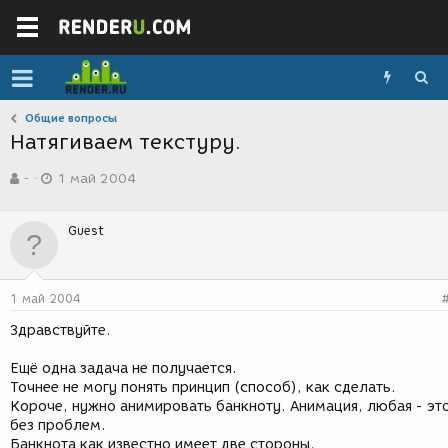
Общие вопросы
Натягиваем текстуру.
А
Д
-
1 май 2004
в
а
т
т
о
а
Guest
р
с
т
о
е
з
м
д
1 май 2004
ы
а
н
Здравствуйте.
и
я
Ещё одна задача не получается.
Точнее не могу понять принцип (способ), как сделать.
Короче, нужно анимировать банкноту. Анимация, любая - эт
без проблем.
Банкнота как известно имеет две стороны.