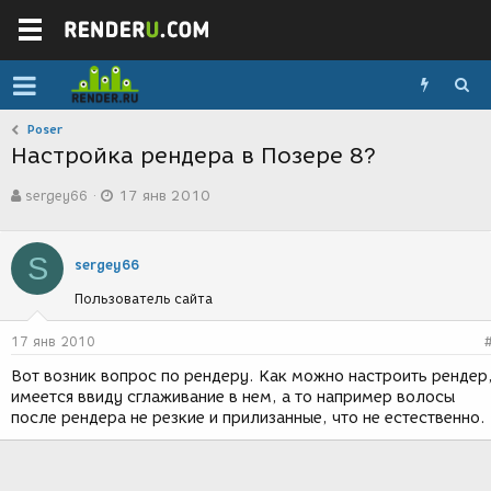
Poser
Настройка рендера в Позере 8?
А
Д
sergey66
17 янв 2010
в
а
т
т
о
а
S
р
с
sergey66
т
о
Пользователь сайта
е
з
м
д
ы
а
17 янв 2010
н
Вот возник вопрос по рендеру. Как можно настроить рендер
и
имеется ввиду сглаживание в нем, а то например волосы
я
после рендера не резкие и прилизанные, что не естественно.