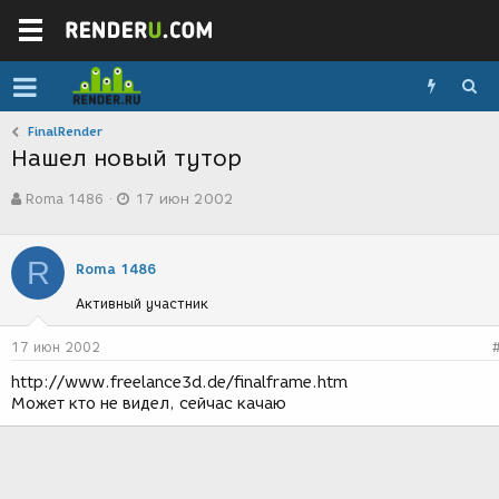
FinalRender
Нашел новый тутор
А
Д
Roma 1486
17 июн 2002
в
а
т
т
о
а
R
р
с
Roma 1486
т
о
Активный участник
е
з
м
д
ы
а
17 июн 2002
н
http://www.freelance3d.de/finalframe.htm
и
Может кто не видел, сейчас качаю
я