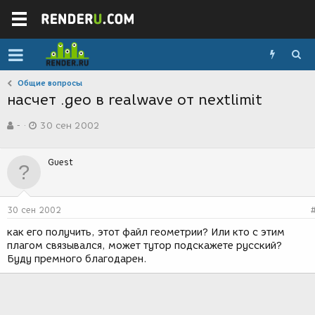
Общие вопросы
насчет .geo в realwave от nextlimit
А
Д
-
30 сен 2002
в
а
т
т
о
а
Guest
р
с
т
о
е
з
м
д
30 сен 2002
ы
а
н
как его получить, этот файл геометрии? Или кто с этим
и
плагом связывался, может тутор подскажете русский?
я
Буду премного благодарен.