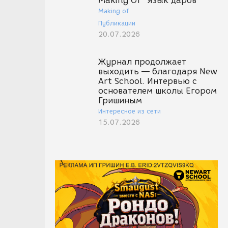
Making Of "Язык даров"
Making of
Публикации
20.07.2026
Журнал продолжает
выходить — благодаря New
Art School. Интервью с
основателем школы Егором
Гришиным
Интересное из сети
15.07.2026