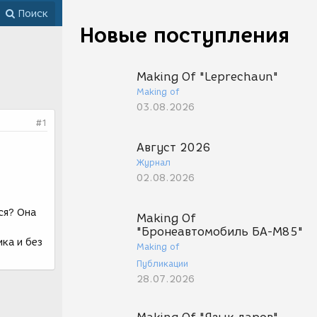
Поиск
Новые поступления
Making Of "Leprechaun"
Making of
03.08.2026
#1
Август 2026
Журнал
02.08.2026
ся? Она
Making Of
"Бронеавтомобиль БА-М85"
ка и без
Making of
Публикации
28.07.2026