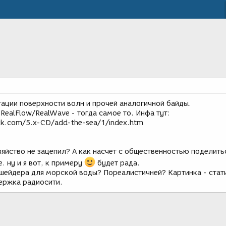
тации поверхности волн и прочей аналогичной байды.
 RealFlow/RealWave - тогда самое то. Инфа тут:
k.com/5.x-CD/add-the-sea/1/index.htm
озяйство не зацепил? А как насчет с общественностью поделить
. ну и я вот, к примеру
будет рада.
 шейдера для морской воды? Пореалистичней? Картинка - стати
ержка радиосити.