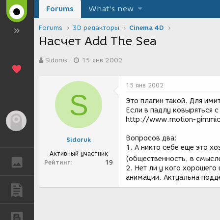
Forums
What's new
Forums
3D редакторы
Cinema 4D
Насчет Add The Sea
А
Д
Sidoruk
15 янв 2002
в
а
т
т
о
а
15 янв 2002
р
с
S
т
о
Это плагин такой. Для ими
е
з
Если в падлу ковыряться с
м
д
http://www.motion-gimmic
Гость
ы
а
н
Вопросов два:
Sidoruk
и
1. А никто себе еще это х
я
Активный участник
(общественность, в смысле
ГАЛЕРЕЯ
Рейтинг
19
2. Нет ли у кого хорошего
анимации. Актуальна подд
ПУБЛИКАЦИИ
БЛОГИ