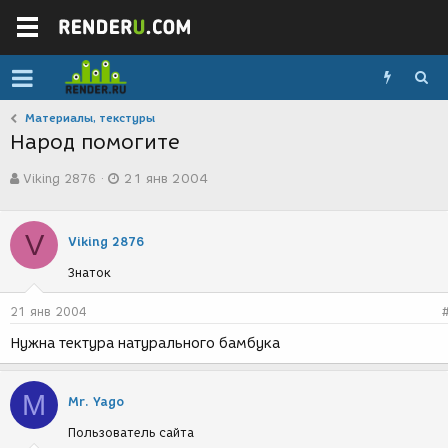
Материалы, текстуры
Народ помогите
А
Д
Viking 2876
21 янв 2004
в
а
т
т
о
а
V
р
с
Viking 2876
т
о
Знаток
е
з
м
д
ы
а
21 янв 2004
н
Нужна тектура натурального бамбука
и
я
M
Mr. Yago
Пользователь сайта