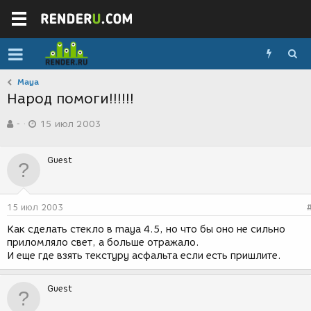
Maya
Народ помоги!!!!!!
А
Д
-
15 июл 2003
в
а
т
т
о
а
Guest
р
с
т
о
е
з
м
д
15 июл 2003
ы
а
н
Как сделать стекло в maya 4.5, но что бы оно не сильно
и
приломляло свет, а больше отражало.
я
И еще где взять текстуру асфальта если есть пришлите.
Guest