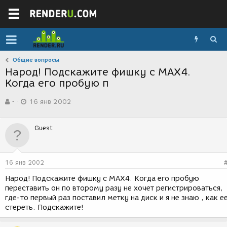
Общие вопросы
Народ! Подскажите фишку с МАХ4.
Когда его пробую п
А
Д
-
16 янв 2002
в
а
т
т
о
а
Guest
р
с
т
о
е
з
м
д
16 янв 2002
ы
а
н
Народ! Подскажите фишку с МАХ4. Когда его пробую
и
переставить он по второму разу не хочет регистрироваться,
я
где-то первый раз поставил метку на диск и я не знаю , как е
стереть. Подскажите!