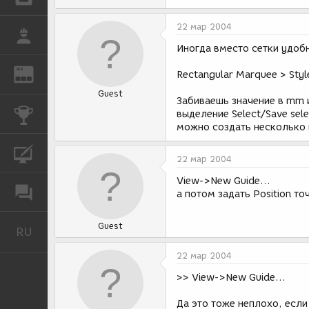
22 мар 2004
РАБОТА
Иногда вместо сетки удоб
REN
ЖУРНАЛ
Rectangular Marquee > Style
Guest
Забиваешь значение в mm 
КОНКУРСЫ
выделение Select/Save sele
можно создать несколько 
КУРСЫ
22 мар 2004
View->New Guide...
ФОРУМ
а потом задать Position т
Guest
RU
Русский
22 мар 2004
>> View->New Guide...
Да это тоже неплохо, если