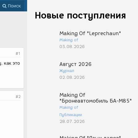
Поиск
Новые поступления
Making Of "Leprechaun"
Making of
03.08.2026
#1
, как это
Август 2026
Журнал
02.08.2026
Making Of
#2
"Бронеавтомобиль БА-М85"
Making of
Публикации
28.07.2026