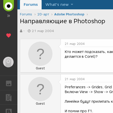
Forums
What's new
Forums
2D-арт
Adobe Photoshop
Направляющие в Photoshop
А
Д
-
21 мар 2004
в
а
т
т
о
а
21 мар 2004
р
с
т
о
Кто может подсказать, ка
е
з
делается в Corel)?
м
д
Гость
ы
а
Guest
н
и
я
21 мар 2004
ГАЛЕРЕЯ
Preferances -> Grides, Grid
Включи View -> Show -> Grid
ПУБЛИКАЦИИ
Линейки будут прилипать к
Guest
И помни про F1.
БЛОГИ