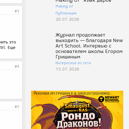
Making Of "Язык даров"
Making of
#3
Публикации
20.07.2026
Журнал продолжает
выходить — благодаря New
нить это
Art School. Интервью с
trl. Еще
основателем школы Егором
Гришиным
Интересное из сети
#4
15.07.2026
#5