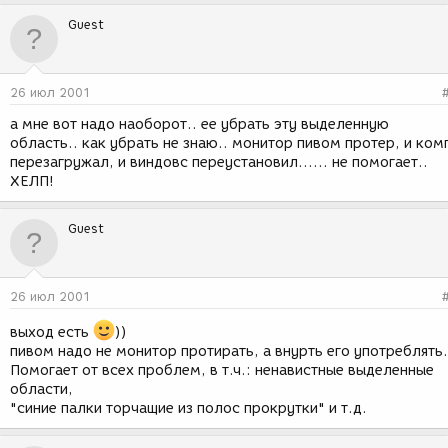
Guest
26 июл 2001
а мне вот надо наоборот.. ее убрать эту выделенную
область.. как убрать не знаю.. монитор пивом протер, и ком
перезагружал, и виндовс переустановил...... не помогает..
ХЕЛП!
Guest
26 июл 2001
выход есть
))
пивом надо не монитор протирать, а внурть его употреблять.
Помогает от всех проблем, в т.ч.: ненавистные выделенные
области,
"синие палки торчащие из полос прокрутки" и т.д.