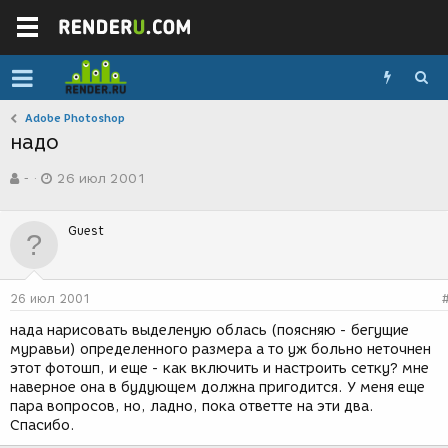
Adobe Photoshop
надо
А
Д
-
26 июл 2001
в
а
т
т
о
а
Guest
р
с
т
о
е
з
м
д
26 июл 2001
ы
а
н
нада нарисовать выделеную облась (поясняю - бегущие
и
муравьи) определенного размера а то уж больно неточнен
я
этот фотошп, и еще - как включить и настроить сетку? мне
наверное она в будующем должна пригодится. У меня еще
пара вопросов, но, ладно, пока ответте на эти два.
Спасибо.