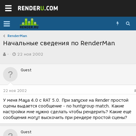
RenderMan
Начальные сведения по RenderMan
А
Д
-
22 ноя 2002
в
а
т
т
о
а
Guest
р
с
т
о
е
з
м
д
22 ноя 2002
ы
а
н
У меня Maya 4.0 с RAT 5.0. При запуске на Render простой
и
сцены выдается сообщение - no huntgroup match. Какие
я
настройки мне нужно сделать чтобы рендерить? Какие ещё
сообщения могут выскочить при рендере простой сцены?
Guest