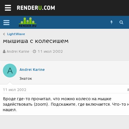
LightWave
мышиша с колесишем
А
Д
Andrei Karine
11 июл 2002
в
а
т
т
о
а
A
р
с
Andrei Karine
т
о
Знаток
е
з
м
д
ы
а
11 июл 2002
н
Вроде где-то прочитал, что можно колесо на мышке
и
задействовать (zoom). Подскажите, где включается. Что-то 
я
нашел.