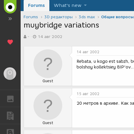
Forums
What's new
Forums
3D редакторы
3ds max
Общие вопросы
muybridge variations
А
Д
-
14 авг 2002
в
а
т
т
о
а
14 авг 2002
р
с
т
о
Rebata, u kogo est sabzh, 
е
з
bolshoy kollektsiey BIP'ov.
м
д
Гость
ы
а
Guest
н
и
я
15 авг 2002
ГАЛЕРЕЯ
20 метров в архиве. Как з
ПУБЛИКАЦИИ
Guest
БЛОГИ