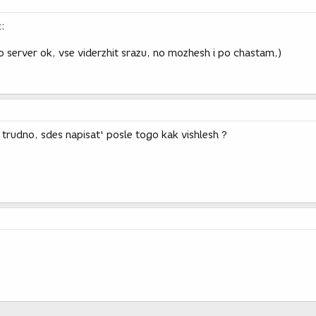
z:
 server ok, vse viderzhit srazu, no mozhesh i po chastam,)
 trudno, sdes napisat' posle togo kak vishlesh ?