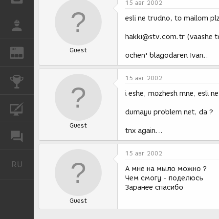
15 авг 2002
esli ne trudno, to mailom pl
РАБОТА
hakki@stv.com.tr (vaashe to
Guest
REN
ЖУРНАЛ
ochen' blagodaren Ivan..
15 авг 2002
КОНКУРСЫ
i eshe, mozhesh mne, esli ne
КУРСЫ
dumayu problem net, da ?
Guest
tnx again...
ФОРУМ
15 авг 2002
RU
Русский
А мне на мыло можно ?
Чем смогу - поделюсь
Заранее спасибо
Guest