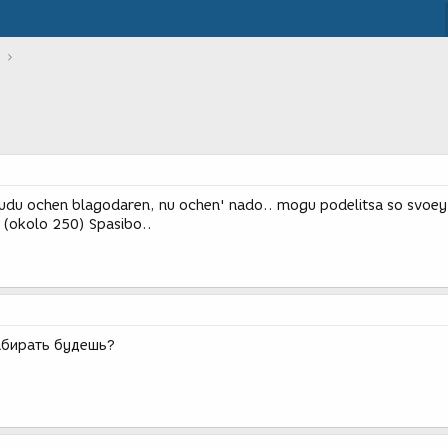
budu ochen blagodaren, nu ochen' nado.. mogu podelitsa so svoey
. (okolo 250) Spasibo..
абирать будешь?