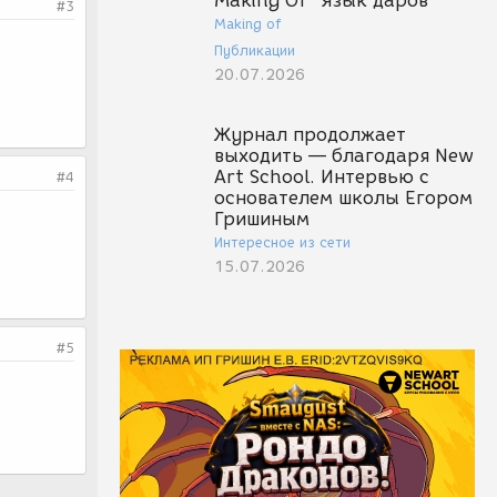
Making Of "Язык даров"
#3
Making of
Публикации
20.07.2026
Журнал продолжает
выходить — благодаря New
Art School. Интервью с
#4
основателем школы Егором
Гришиным
Интересное из сети
15.07.2026
#5