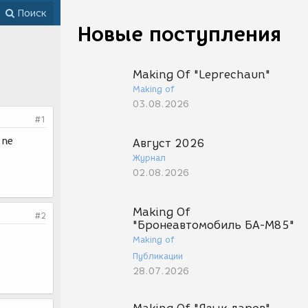
Поиск
Новые поступления
Making Of "Leprechaun"
Making of
03.08.2026
#1
 ne
Август 2026
Журнал
02.08.2026
Making Of
#2
"Бронеавтомобиль БА-М85"
Making of
Публикации
28.07.2026