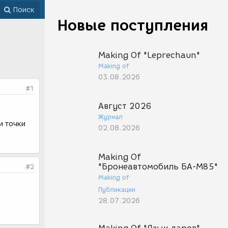
Поиск
Новые поступления
Making Of "Leprechaun"
Making of
03.08.2026
#1
Август 2026
Журнал
и точки
02.08.2026
Making Of
"Бронеавтомобиль БА-М85"
#2
Making of
Публикации
28.07.2026