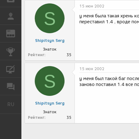
15 июн 2002
S
РАБОТА
у меня была такая хрень ко
переставил 1.4 , вроде по
REN
ЖУРНАЛ
Shipitsyn Serg
Знаток
КОНКУРСЫ
Рейтинг
35
КУРСЫ
15 июн 2002
S
у меня был такой баг после
заново поставил 1.4 все 
ФОРУМ
Shipitsyn Serg
RU
Русский
Знаток
Рейтинг
35