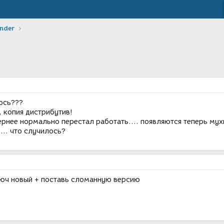
ender
ось???
 копия дистрибутив!
ернее нормально перестал работать.... появляются теперь мух
... что случилось?
люч новый + поставь сломанную версию