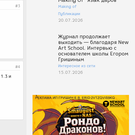
Making Of "Язык даров"
#3
Making of
Публикации
20.07.2026
Журнал продолжает
выходить — благодаря New
Art School. Интервью с
основателем школы Егором
Гришиным
Интересное из сети
#4
15.07.2026
 1.3 и