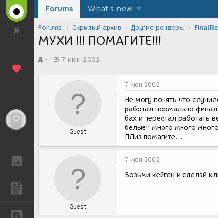
Forums
What's new
Forums
Скрытый архив
Другие рендеры
FinalR
МУХИ !!! ПОМАГИТЕ!!!
А
Д
-
7 июн 2002
в
а
т
т
о
а
7 июн 2002
р
с
т
о
Не могу понять что случил
е
з
работал нормально финал,
м
д
бах и перестал работать в
Гость
ы
а
белые!! много много много
Guest
н
ПЛиз помагите...
и
я
ГАЛЕРЕЯ
7 июн 2002
Возьми кейген и сделай к
ПУБЛИКАЦИИ
Guest
БЛОГИ