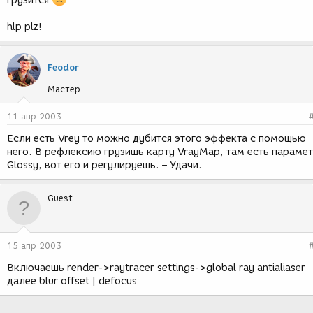
грузится
hlp plz!
Feodor
Мастер
11 апр 2003
Если есть Vrey то можно дубится этого эффекта с помощью
него. В рефлексию грузишь карту VrayMap, там есть параме
Glossy, вот его и регулируешь. – Удачи.
Guest
15 апр 2003
Включаешь render->raytracer settings->global ray antialiaser
далее blur offset | defocus