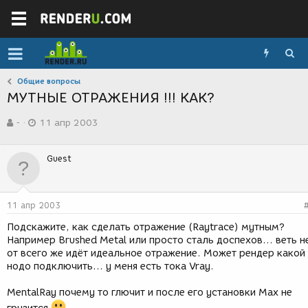
Общие вопросы
МУТНЫЕ ОТРАЖЕНИЯ !!! КАК?
А
Д
-
11 апр 2003
в
а
т
т
о
а
Guest
р
с
т
о
е
з
м
д
11 апр 2003
ы
а
н
Подскажите, как сделать отражение (Raytrace) мутным?
и
Например Brushed Metal или просто сталь доспехов... веть н
я
от всего же идёт идеальное отражение. Может рендер какой
нодо подключить... у меня есть тока Vray.
MentalRay почему то глючит и после его установки Max не