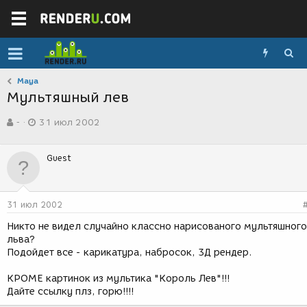
Maya
Мультяшный лев
А
Д
-
31 июл 2002
в
а
т
т
о
а
Guest
р
с
т
о
е
з
м
д
31 июл 2002
ы
а
н
Никто не видел случайно классно нарисованого мультяшного
и
льва?
я
Подойдет все - карикатура, набросок, 3Д рендер.
КРОМЕ картинок из мультика "Король Лев"!!!
Дайте ссылку плз, горю!!!!