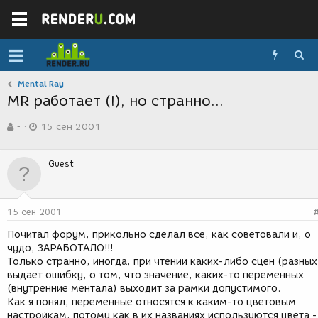
Mental Ray
MR работает (!), но странно...
А
Д
-
15 сен 2001
в
а
т
т
о
а
Guest
р
с
т
о
е
з
м
д
15 сен 2001
ы
а
н
Почитал форум, прикольно сделал все, как советовали и, о
и
чудо, ЗАРАБОТАЛО!!!
я
Только странно, иногда, при чтении каких-либо сцен (разных
выдает ошибку, о том, что значение, каких-то переменных
(внутренние ментала) выходит за рамки допустимого.
Как я понял, переменные относятся к каким-то цветовым
настройкам, потому как в их названиях используются цвета -