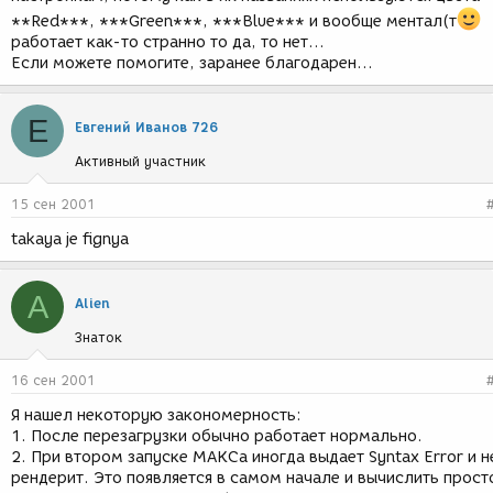
**Red***, ***Green***, ***Blue*** и вообще ментал(т
работает как-то странно то да, то нет...
Если можете помогите, заранее благодарен...
Е
Евгений Иванов 726
Активный участник
15 сен 2001
takaya je fignya
A
Alien
Знаток
16 сен 2001
Я нашел некоторую закономерность:
1. После перезагрузки обычно работает нормально.
2. При втором запуске МАКСа иногда выдает Syntax Error и н
рендерит. Это появляется в самом начале и вычислить прост