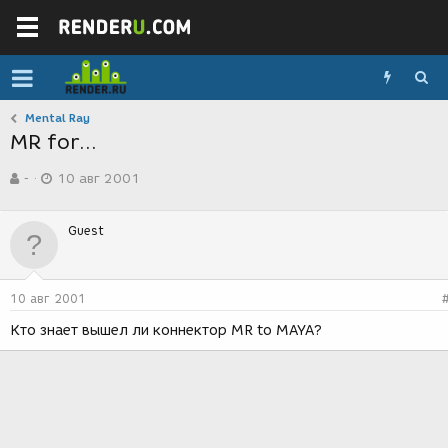
Mental Ray
MR for...
А
Д
-
10 авг 2001
в
а
т
т
о
а
Guest
р
с
т
о
е
з
м
д
10 авг 2001
ы
а
н
Кто знает вышел ли коннектор MR to MAYA?
и
я