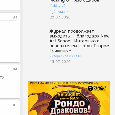
Making Of "Язык даров"
Making of
Публикации
20.07.2026
#3
Журнал продолжает
выходить — благодаря New
Art School. Интервью с
основателем школы Егором
Гришиным
Интересное из сети
15.07.2026
#4
это
#5