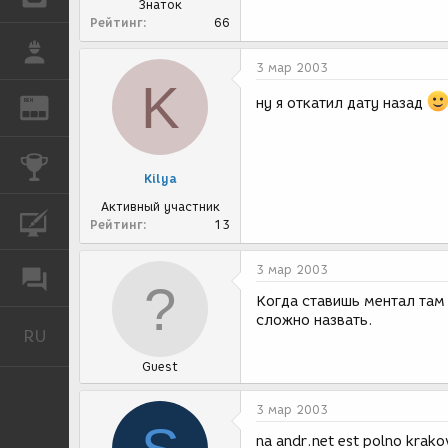
Знаток
Рейтинг
66
РАБОТА
3 мар 2003
K
ну я откатил дату назад
REN
ЖУРНАЛ
КОНКУРСЫ
Kilya
Активный участник
КУРСЫ
Рейтинг
13
3 мар 2003
ФОРУМ
Когда ставишь ментал там 
сложно назвать.
RU
Русский
Guest
3 мар 2003
na andr.net est polno krako