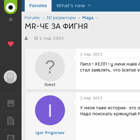
Forums
What's new
Forums
3D редакторы
Maya
MR-ЧЕ ЗА ФИГНЯ
А
Д
-
2 мар 2003
в
а
т
т
о
а
2 мар 2003
р
с
т
о
Пипл ! ХЕЛП ! у меня майя 
е
з
стал заявлять, что licens
м
д
Гость
ы
а
Guest
н
и
я
2 мар 2003
ГАЛЕРЕЯ
I
У меня таже история- это 
Надо поискать крякнутый 
ПУБЛИКАЦИИ
Igor Prigornev
БЛОГИ