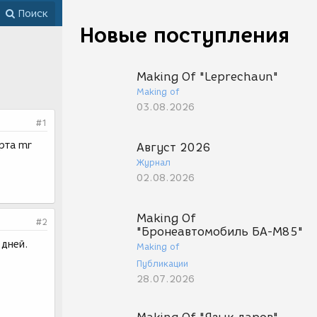
Поиск
Новые поступления
Making Of "Leprechaun"
Making of
03.08.2026
#1
арта mr
Август 2026
Журнал
02.08.2026
Making Of
#2
"Бронеавтомобиль БА-М85"
 дней.
Making of
Публикации
28.07.2026