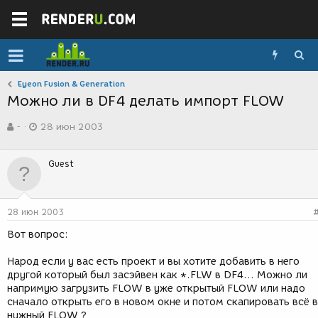
Eyeon Fusion & Generation
Можно ли в DF4 делать импорт FLOW
А
Д
-
28 июн 2003
в
а
т
т
о
а
Guest
р
с
т
о
е
з
м
д
28 июн 2003
ы
а
н
Вот вопрос:
и
я
Народ если у вас есть проект и вы хотите добавить в него
другой который был засэйвен как *.FLW в DF4... Можно ли
напримую загрузить FLOW в уже открытый FLOW или надо
сначало открыть его в новом окне и потом скапировать всё в
нужный FLOW ?