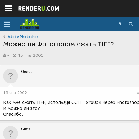
Adobe Photoshop
Можно ли Фотошопом сжать TIFF?
А
Д
-
15 янв 2002
в
а
т
т
о
а
Guest
р
с
т
о
е
з
м
д
15 янв 2002
ы
а
н
Как мне сжать TIFF, используя CCITT Group4 через Photosho
и
И можно ли это?
я
Спасибо.
Guest