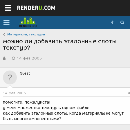
Материалы, текстуры
можно ли добавить эталонные слоты
текстур?
А
Д
-
14 фев 2005
в
а
т
т
о
а
Guest
р
с
т
о
е
з
м
д
14 фев 2005
ы
а
н
помогите, пожалуйста!
и
у меня множество текстур в одном файле
я
как добавить эталонные слоты, когда материалы не могут
быть многокомпонентными?