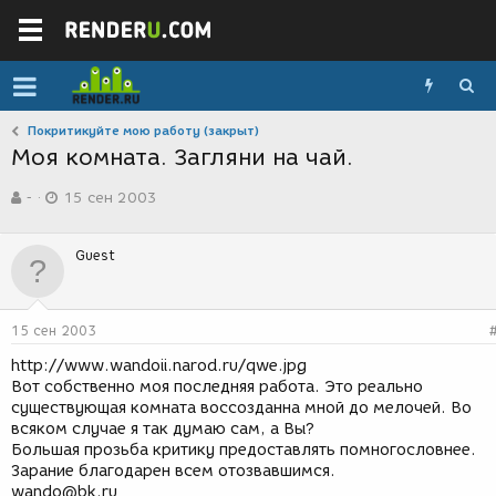
Покритикуйте мою работу (закрыт)
Моя комната. Загляни на чай.
А
Д
-
15 сен 2003
в
а
т
т
о
а
Guest
р
с
т
о
е
з
м
д
15 сен 2003
ы
а
н
http://www.wandoii.narod.ru/qwe.jpg
и
Вот собственно моя последняя работа. Это реально
я
существующая комната воссозданна мной до мелочей. Во
всяком случае я так думаю сам, а Вы?
Большая прозьба критику предоставлять помногословнее.
Зарание благодарен всем отозвавшимся.
wando@bk.ru