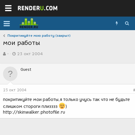
Покритикуйте мою работу (закрыт)
мои работы
А
Д
-
23 окт 2004
в
а
т
т
о
а
Guest
р
с
т
о
е
з
м
д
23 окт 2004
ы
а
н
покритикуйте мои работы,я только учусь так что не будьте
и
слишком стороги плизззз
)
я
http://skinwalker.photofile.ru