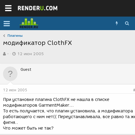
Плагины
модификатор ClothFX
А
Д
-
12 июн 2005
в
а
т
т
о
а
Guest
р
с
т
о
е
з
м
д
12 июн 2005
ы
а
н
При установке плагина ClothFX не нашла в списке
и
модификаторов GarmentMaker...
я
То есть получается, что плагин установила, а модификатора
работающего с ним нет(( Переустанавливала, все равно та ж
фигня..
Что может быть не так?