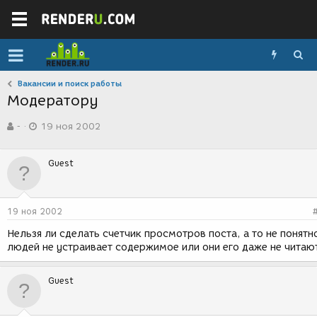
Вакансии и поиск работы
Модератору
А
Д
-
19 ноя 2002
в
а
т
т
о
а
Guest
р
с
т
о
е
з
м
д
19 ноя 2002
ы
а
н
Нельзя ли сделать счетчик просмотров поста, а то не понятн
и
людей не устраивает содержимое или они его даже не читаю
я
Guest