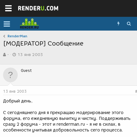
RenderMan
[МОДЕРАТОР] Сообщение
А
Д
-
13 янв 2003
в
а
т
т
о
а
Guest
р
с
т
о
е
з
м
д
13 янв 2003
ы
а
н
Добрый день,
и
я
С сегодняшнего дня я прекращаю модерирование этого
форума, его ежедневную вычитку и чистку. Поддерживать
сразу 2 форума - этот и renderman.ru - я не в силах, в
особенности учитывая добровольность сего процесса.