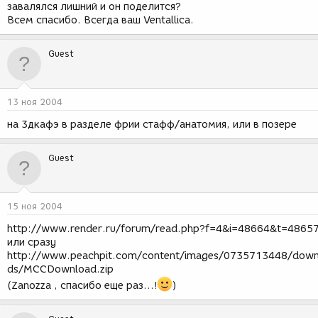
завалялся лишний и он поделится?
Всем спасибо. Всегда ваш Ventallica.
Guest
13 ноя 2004
на 3дкафэ в разделе фрии стафф/анатомия, или в позере
Guest
15 ноя 2004
http://www.render.ru/forum/read.php?f=4&i=48664&t=4865
или сразу
http://www.peachpit.com/content/images/0735713448/down
ds/MCCDownload.zip
(Zanozza , спасибо еще раз...!
)