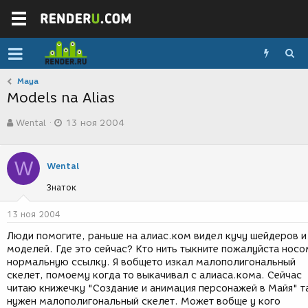
Maya
Models na Alias
А
Д
Wental
13 ноя 2004
в
а
т
т
о
а
W
р
с
Wental
т
о
Знаток
е
з
м
д
ы
а
13 ноя 2004
н
Люди помогите, раньше на алиас.ком видел кучу шейдеров и
и
моделей. Где это сейчас? Кто нить тыкните пожалуйста носо
я
нормальную ссылку. Я вобщето изкал малополигональный
скелет, помоему когда то выкачивал с алиаса.кома. Сейчас
читаю книжечку "Создание и анимация персонажей в Майя" т
нужен малополигональный скелет. Может вобще у кого