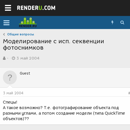
Общие вопросы
Моделирование с исп. секвенции
фотоснимков
А
Д
-
3 май 2004
в
а
т
т
о
а
Guest
р
с
т
о
е
з
м
д
3 май 2004
ы
а
н
Спецы!
и
А такое возможно? Т.е. фотографирование объекта под
я
разными углами, а потом создание модели (типа QuickTime
объектов)??