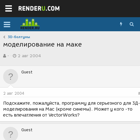
3D-болтуны
моделирование на маке
А
Д
-
2 авг 2004
в
а
т
т
о
а
Guest
р
с
т
о
е
з
м
д
2 авг 2004
ы
а
н
Подскажите, пожалуйста, программу для серьезного для 3Д
и
моделирования на Mac (кроме синемы). Может у кого -то
я
есть впечатления от VectorWorks?
Guest