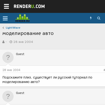
LightWave
моделирование авто
А
Д
-
28 янв 2004
в
а
т
т
о
а
Guest
р
с
т
о
е
з
м
д
28 янв 2004
ы
а
н
Подскажите плиз, существует ли русский туториал по
и
моделированию авто?
я
Guest