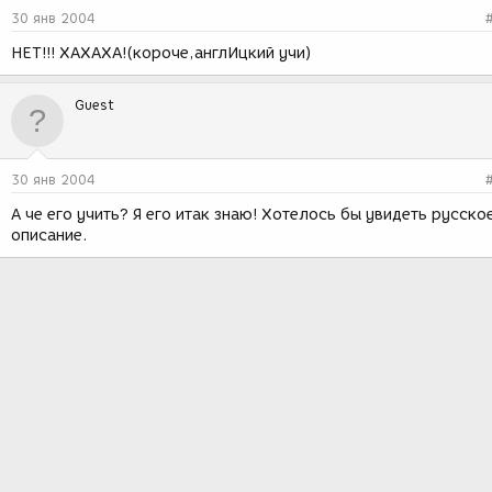
30 янв 2004
НЕТ!!! ХАХАХА!(короче,англИцкий учи)
Guest
30 янв 2004
А че его учить? Я его итак знаю! Хотелось бы увидеть русско
описание.