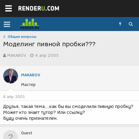
Общие вопросы
Моделинг пивной пробки???
А
Д
MAKAROV
4 апр 2005
в
а
т
т
о
а
р
с
MAKAROV
т
о
Мастер
е
з
м
д
ы
а
4 апр 2005
н
Друзья, такая тема...как бы вы смоделили пивную пробку?
и
Может кто знает тутор? Или ссылку?
я
Буду очень признателен.
Guest