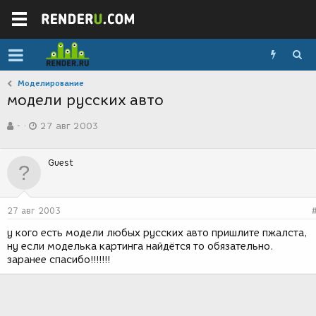
Моделирование
модели русских авто
А
Д
-
27 авг 2003
в
а
т
т
о
а
Guest
р
с
т
о
е
з
м
д
27 авг 2003
ы
а
н
у кого есть модели любых русских авто пришлите пжалста,
и
ну если моделька картинга найдётся то обязательно.
я
заранее спасибо!!!!!!!