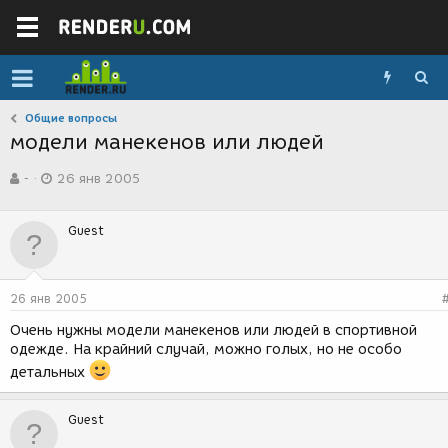
Общие вопросы
модели манекенов или людей
А
Д
-
26 янв 2005
в
а
т
т
о
а
Guest
р
с
т
о
е
з
м
д
26 янв 2005
ы
а
н
Очень нужны модели манекенов или людей в спортивной
и
одежде. На крайний случай, можно голых, но не особо
я
детальных
Guest