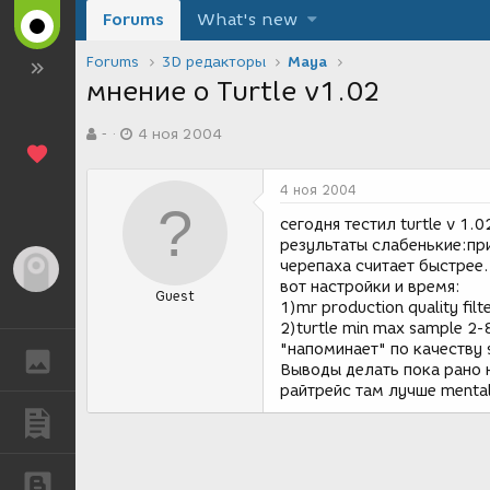
Forums
What's new
Forums
3D редакторы
Maya
мнение о Turtle v1.02
А
Д
-
4 ноя 2004
в
а
т
т
о
а
4 ноя 2004
р
с
т
о
сегодня тестил turtle v 1.
е
з
результаты слабенькие:при
м
д
черепаха считает быстрее.(
Гость
ы
а
вот настройки и время:
Guest
н
1)mr production quality fil
и
2)turtle min max sample 2
я
"напоминает" по качеству sa
ГАЛЕРЕЯ
Выводы делать пока рано н
райтрейс там лучше mental
ПУБЛИКАЦИИ
БЛОГИ