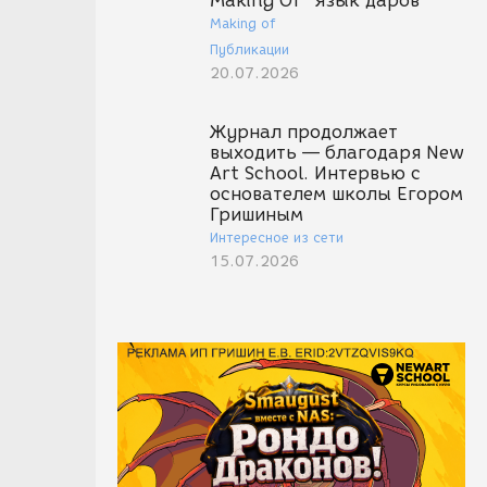
Making Of "Язык даров"
Making of
Публикации
20.07.2026
Журнал продолжает
выходить — благодаря New
Art School. Интервью с
основателем школы Егором
Гришиным
Интересное из сети
15.07.2026