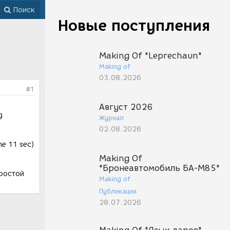
Поиск
Новые поступления
Making Of "Leprechaun"
Making of
03.08.2026
#1
Август 2026
g
Журнал
02.08.2026
me 11 sec)
Making Of
"Бронеавтомобиль БА-М85"
простой
Making of
Публикации
28.07.2026