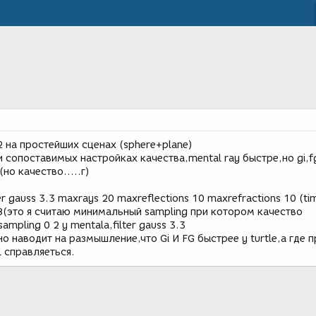
02 на простейших cценах (sphere+plane)
 сопоставимых настройках качества,mental ray быстре,но gi,f
но качество.....г)
ter gauss 3.3 maxrays 20 maxreflections 10 maxrefractions 10 (ti
-8(это я считаю минимальный sampling при котором качество
mpling 0 2 у mentala,filter gauss 3.3
о наводит на размышление,что Gi И FG быстрее у turtle,а где 
 справляеться.