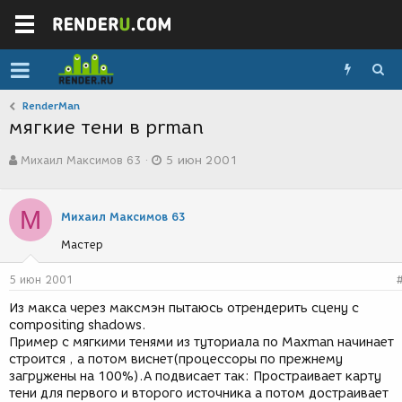
RenderMan
мягкие тени в prman
А
Д
Михаил Максимов 63
5 июн 2001
в
а
т
т
о
а
М
р
с
Михаил Максимов 63
т
о
Мастер
е
з
м
д
ы
а
5 июн 2001
н
Из макса через максмэн пытаюсь отрендерить сцену с
и
compositing shadows.
я
Пример с мягкими тенями из туториала по Maxman начинает
строится , а потом виснет(процессоры по прежнему
загружены на 100%).А подвисает так: Простраивает карту
тени для первого и второго источника а потом достраивает