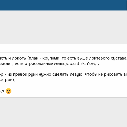
исть и локоть (план - крупный, то есть выше локтевого сустав
скелет, есть отрисованные мышцы paint skin'ом,,,
 - из правой руки нужно сделать левую, чтобы не рисовать в
метров),
ик?