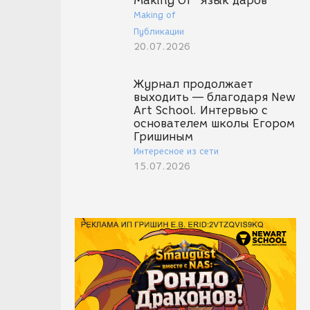
Making Of "Язык даров"
Making of
Публикации
20.07.2026
Журнал продолжает
выходить — благодаря New
Art School. Интервью с
основателем школы Егором
Гришиным
Интересное из сети
15.07.2026