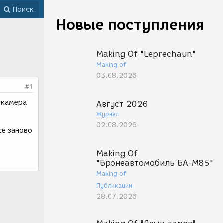
Поиск
Новые поступления
Making Of "Leprechaun"
Making of
03.08.2026
#1
а камера
Август 2026
Журнал
02.08.2026
сё заново
Making Of
"Бронеавтомобиль БА-М85"
Making of
Публикации
28.07.2026