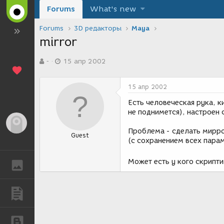
Forums
What's new
Forums
3D редакторы
Maya
mirror
А
Д
-
15 апр 2002
в
а
т
т
о
а
15 апр 2002
р
с
т
о
Есть человеческая рука, к
е
з
не поднимется), настроен 
м
д
Гость
ы
а
Проблема - сделать миррор
Guest
н
(с сохранением всех пара
и
я
Может есть у кого скрипт
ГАЛЕРЕЯ
ПУБЛИКАЦИИ
БЛОГИ