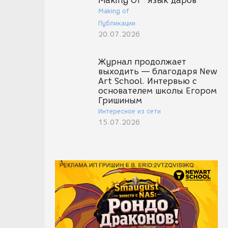
Making Of "Язык даров"
Making of
Публикации
20.07.2026
Журнал продолжает
выходить — благодаря New
Art School. Интервью с
основателем школы Егором
Гришиным
Интересное из сети
15.07.2026