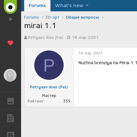
Forums
What's new
Forums
3D-арт
Общие вопросы
mirai 1.1
А
Д
Petryaev Alex (Pal)
16 мар 2001
в
а
т
т
о
а
16 мар 2001
р
с
P
т
о
Nuzhna licenziya na Mirai 1.
е
з
м
д
Гость
ы
а
н
Petryaev Alex (Pal)
и
я
Мастер
ГАЛЕРЕЯ
Рейтинг
355
ПУБЛИКАЦИИ
БЛОГИ