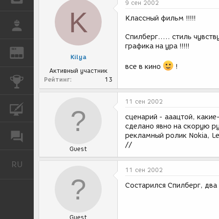
9 сен 2002
K
Классный фильм !!!!!
РАБОТА
Спилберг..... стиль чувству
графика на ура !!!!!
REN
ЖУРНАЛ
Kilya
все в кино
!
Активный участник
Рейтинг
13
КОНКУРСЫ
11 сен 2002
КУРСЫ
сценарий - ааацтой, каки
сделано явно на скорую ру
ФОРУМ
рекламный ролик Nokia, Lex
//
Guest
RU
Русский
11 сен 2002
Состарился Спилберг, два 
Guest