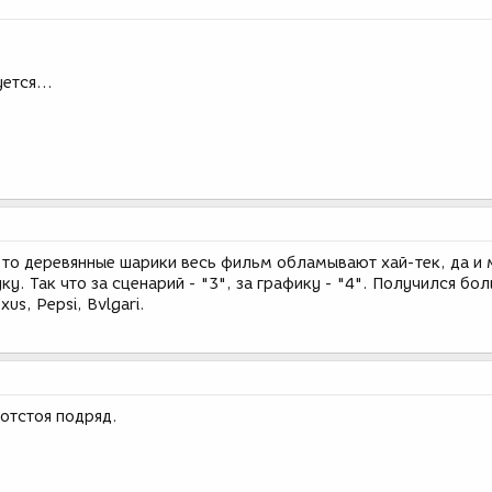
ется...
е-то деревянные шарики весь фильм обламывают хай-тек, да и 
ку. Так что за сценарий - "3", за графику - "4". Получился бо
us, Pepsi, Bvlgari.
отстоя подряд.