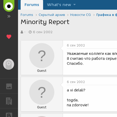
Forums
What's new
Forums
Скрытый архив
Новости CG
Графика в 
Minority Report
А
Д
-
6 сен 2002
в
а
т
т
о
а
6 сен 2002
р
с
т
о
Уважаемые коллеги как вп
е
з
Я считаю что работа серье
м
д
Спасибо.
Гость
ы
а
Guest
н
и
я
6 сен 2002
ГАЛЕРЕЯ
a vi delali?
togda,
ПУБЛИКАЦИИ
na zdorovie!
Guest
БЛОГИ