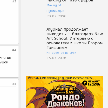
Making Of "Язык даров"
#3
Making of
Публикации
20.07.2026
Журнал продолжает
выходить — благодаря New
Art School. Интервью с
основателем школы Егором
Гришиным
#4
Интересное из сети
многое
15.07.2026
льшой
#5