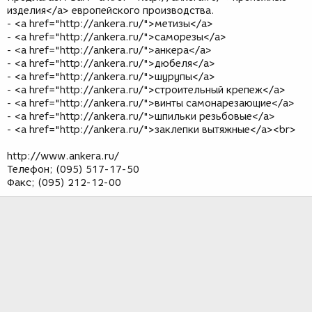
изделия</a> европейского производства.
- <a href="http://ankera.ru/">метизы</a>
- <a href="http://ankera.ru/">саморезы</a>
- <a href="http://ankera.ru/">анкера</a>
- <a href="http://ankera.ru/">дюбеля</a>
- <a href="http://ankera.ru/">шурупы</a>
- <a href="http://ankera.ru/">строительный крепеж</a>
- <a href="http://ankera.ru/">винты самонарезающие</a>
- <a href="http://ankera.ru/">шпильки резьбовые</a>
- <a href="http://ankera.ru/">заклепки вытяжные</a><br>
http://www.ankera.ru/
Телефон; (095) 517-17-50
Факс; (095) 212-12-00