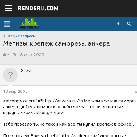
Общие вопросы
Метизы крепеж саморезы анкера
А
Д
-
18 мар 2005
в
а
т
т
о
а
Guest
р
с
т
о
е
з
м
д
18 мар 2005
ы
а
н
<strong><a href="http://ankera.ru/">Метизы крепеж саморе
и
анкера дюбеля шпильки резьбовые заклепки вытяжные
я
шурупы </a></strong>.<br>
Тебе повезло ты не такой как все,ты купил крепеж в офисе...
Предлагаем Вам <a href="http://ankera.ru/">крепежные