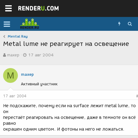
Mental Ray
Metal lume не реагирует на освещение
А
Д
maxep
17 авг 2004
в
а
т
т
о
а
M
р
с
maxep
т
о
Активный участник
е
з
м
д
ы
а
17 авг 2004
н
Не подскажите, почему если на surface лежит metal lume, то
и
он
я
перестаёт реагировать на освещение, даже в темноте он всё
равно
окрашен одним цветом. И фотоны на него не ложаться.