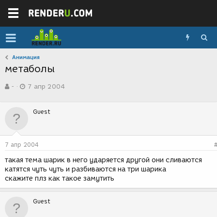
Анимация
метаболы
А
Д
-
7 апр 2004
в
а
т
т
о
а
Guest
р
с
т
о
е
з
м
д
7 апр 2004
ы
а
н
такая тема шарик в него ударяется другой они сливаются
и
катятся чуть чуть и разбиваются на три шарика
я
скажите плз как такое замутить
Guest