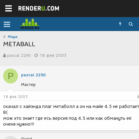
Maya
METABALL
А
Д
pascal 2290
18 фев 2003
в
а
т
т
о
а
P
р
с
pascal 2290
т
о
Мастер
е
з
м
д
ы
а
18 фев 2003
н
скачал с хайэнда плаг метаболл а он на майе 4.5 не работае
и
8(
я
мож хто знает где есь версия под 4.5 или как обмануть её
оченя нужно!!!
Guest