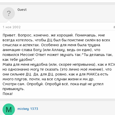
Guest
1 ноя 2002
Привет. Вопрос, конечно, же хороший. Понимаешь, мне
всегда хотелось, чтобы ДЦ был бы поистине силён во всех
смыслах и аспектах. Особенно для меня была трудна
анимация-слава Богу (или Аллаху, ведь он един), что
появился Мессия! Ответ может звучать так:"Ты делаешь так,
как тебе удобно".
Майа для меня неудобна (или, скорее непривычна), как и КС
но однозначно могу те сказать (это лично моё мнение), что
они сильнее ДЦ. Да, для ДЦ, ровно, как и для МАКСа есть
много плугов, почти, на все случаи жизни и мн.др.
Смотри сам. Опробуй. Опробуй всё, пока ещё не успел
привыкнуть.
Пока!
M
mickey 1373