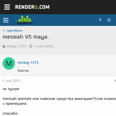
LightWave
messiah VS maya.
А
Д
mickey 1373
1 ноя 2002
в
а
т
т
о
а
M
р
с
mickey 1373
т
о
Знаток
е
з
м
д
ы
а
1 ноя 2002
н
че лучше:
и
я
messiah animate или майские средства анимации?Если можн
с примерами.
спасибо.