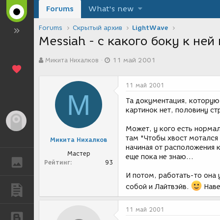
Forums
What's new
Forums
Скрытый архив
LightWave
Messiah - с какого боку к ней
А
Д
Микита Нихалков
11 май 2001
в
а
т
т
о
а
11 май 2001
р
с
М
т
о
Та документация, которую
е
з
картинок нет, половину ст
м
д
Гость
ы
а
Может, у кого есть нормал
н
там "Чтобы хвост мотался
Микита Нихалков
и
начиная от расположения к
я
Мастер
еще пока не знаю...
ГАЛЕРЕЯ
Рейтинг
93
И потом, работать-то она 
собой и Лайтвэйв.
Наве
ПУБЛИКАЦИИ
11 май 2001
БЛОГИ