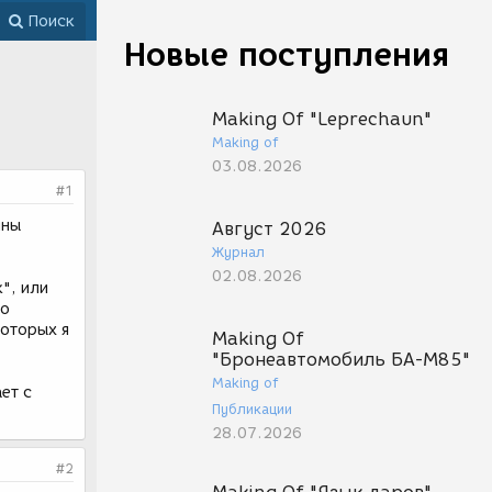
Поиск
Новые поступления
Making Of "Leprechaun"
Making of
03.08.2026
#1
ины
Август 2026
Журнал
02.08.2026
", или
но
которых я
Making Of
"Бронеавтомобиль БА-М85"
Making of
ет с
Публикации
28.07.2026
#2