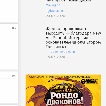
Making Of "Язык даров"
Making of
Публикации
20.07.2026
#3
Журнал продолжает
выходить — благодаря New
Art School. Интервью с
основателем школы Егором
Гришиным
Интересное из сети
15.07.2026
#4