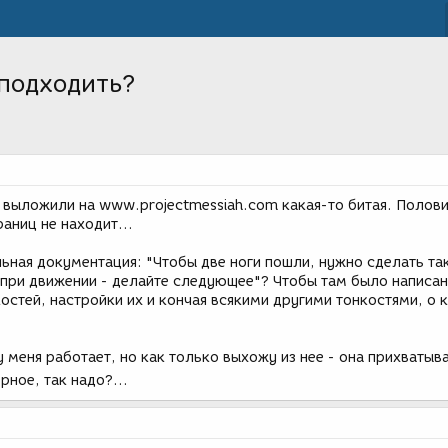
 подходить?
 выложили на www.projectmessiah.com какая-то битая. Полов
раниц не находит...
ьная документация: "Чтобы две ноги пошли, нужно сделать так
 при движении - делайте следующее"? Чтобы там было написа
остей, настройки их и кончая всякими другими тонкостями, о 
у меня работает, но как только выхожу из нее - она прихватыва
рное, так надо?...