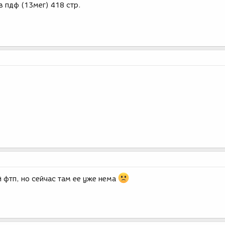
в пдф (13мег) 418 стр.
й фтп, но сейчас там ее уже нема