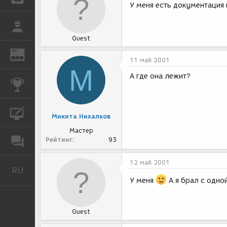
У меня есть документация 
РАБОТА
Guest
REN
ЖУРНАЛ
11 май 2001
М
А где она лежит?
КОНКУРСЫ
КУРСЫ
Микита Нихалков
Мастер
Рейтинг
93
ФОРУМ
12 май 2001
RU
Русский
У меня
А я брал с одно
Guest