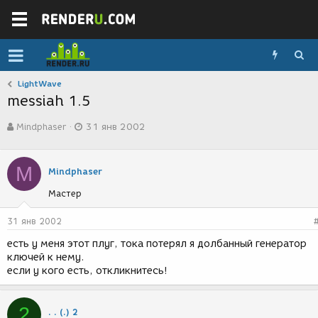
LightWave
messiah 1.5
А
Д
Mindphaser
31 янв 2002
в
а
т
т
о
а
M
р
с
Mindphaser
т
о
Мастер
е
з
м
д
ы
а
31 янв 2002
н
есть у меня этот плуг, тока потерял я долбанный генератор
и
ключей к нему.
я
если у кого есть, откликнитесь!
2
. . (.) 2