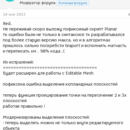
Модератор форума
Команда форума
24 ноя 2003
Red,
Не переживай скоро выложу пофиксиный скрипт Planar
тк ошибки были не только в синтаксисе тк разрабатывался
под более старую версию макса, но и в алгоритмах
пришлось сильно поскребсти teaport и вспомнить матчасть
и переписать хм.. 98% кода ;(
Из испралений:
====================================
Будет расширен для работы с Editable Mesh
пофиксена ошибка выделения копланарных плоскостей
теперь функция проецирования точки на пересечение 2 и 3х
плоскостей
работае правильно !
Модернизированы выделения плоскостей:
-теперь выделять можно не только внути редактируемого
обьекта