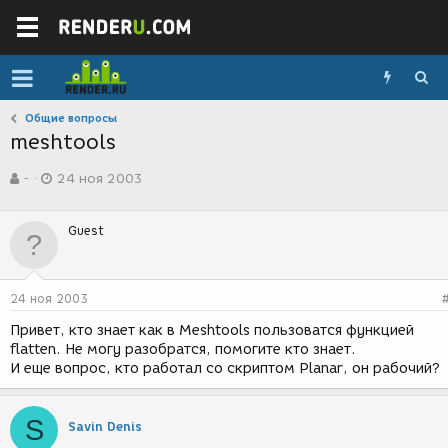
Общие вопросы
meshtools
А
Д
-
24 ноя 2003
в
а
т
т
о
а
Guest
р
с
т
о
е
з
м
д
24 ноя 2003
ы
а
н
Привет, кто знает как в Meshtools пользоватся функцией
и
flatten. Не могу разобратся, помогите кто знает.
я
И еще вопрос, кто работал со скриптом Planar, он рабочий?
S
Savin Denis