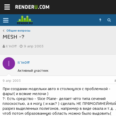
Общие вопросы
MESH -?
А
Д
Il`InOff
9 апр 2003
в
а
т
т
о
а
I
р
с
Il`InOff
т
о
Активный участник
е
з
м
д
ы
а
9 апр 2003
н
При создании модельки авто я столкнулся с проблемкой -
и
фары!( и всякие мелочи )
я
?: Есть средство - Slice Plane- делает чёто типа сечений
плоскостью, а я могу ( и как? ) сделать НЕ ПРЯМОЛИНЕЙНЫ
разрез выделенных полигонов, например в виде овала и т.д. 
чтоб потом образованную область можно было выдовить(