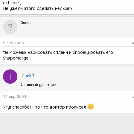
extrude ).
Не ужели этого сделать нельзя!?
Guest
9 апр 2003
ты можешь нарисовать сплайн и спроецировать его
ShapeMerge ..
I
Il`InOff
Активный участник
11 апр 2003
Угу! спасибо! - то что доктор прописал.