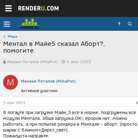
Maya
Ментал в Майе5 сказал Аборт?,
помогите.
А
Д
Михаил Потапов (MihaPot)
5 июн 2003
в
а
т
т
о
а
М
р
с
Михаил Потапов (MihaPot)
т
о
Активный участник
е
з
м
д
ы
а
5 июн 2003
н
В логауте при загрузке Майи_5 всё в норме, подгружены все
и
модули Ментала, общя загрузка ОК!, ероров нет, можно
я
работать, а при попытке рендера в Ментале - аборт. (просто
шарик с Блином+Диркт_свет).
Пожалуста направте.